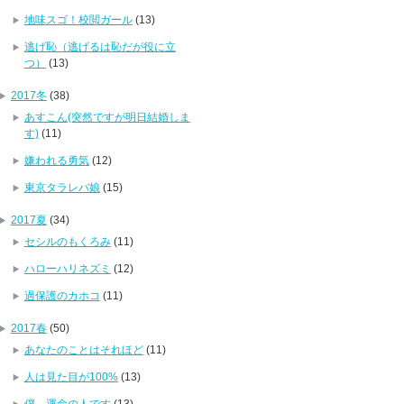
地味スゴ！校閲ガール
(13)
逃げ恥（逃げるは恥だが役に立
つ）
(13)
2017冬
(38)
あすこん(突然ですが明日結婚しま
す)
(11)
嫌われる勇気
(12)
東京タラレバ娘
(15)
2017夏
(34)
セシルのもくろみ
(11)
ハローハリネズミ
(12)
過保護のカホコ
(11)
2017春
(50)
あなたのことはそれほど
(11)
人は見た目が100%
(13)
僕、運命の人です
(13)