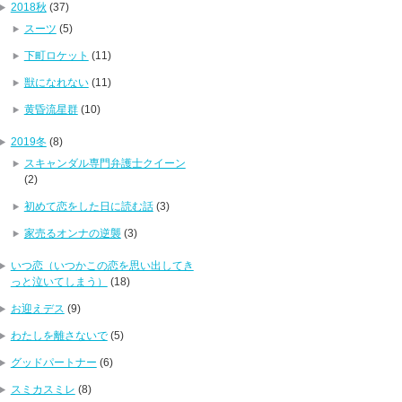
2018秋
(37)
スーツ
(5)
下町ロケット
(11)
獣になれない
(11)
黄昏流星群
(10)
2019冬
(8)
スキャンダル専門弁護士クイーン
(2)
初めて恋をした日に読む話
(3)
家売るオンナの逆襲
(3)
いつ恋（いつかこの恋を思い出してき
っと泣いてしまう）
(18)
お迎えデス
(9)
わたしを離さないで
(5)
グッドパートナー
(6)
スミカスミレ
(8)