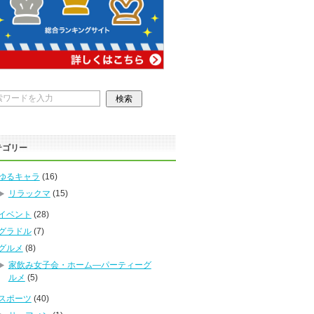
テゴリー
ゆるキャラ
(16)
リラックマ
(15)
イベント
(28)
グラドル
(7)
グルメ
(8)
家飲み女子会・ホーム―パーティーグ
ルメ
(5)
スポーツ
(40)