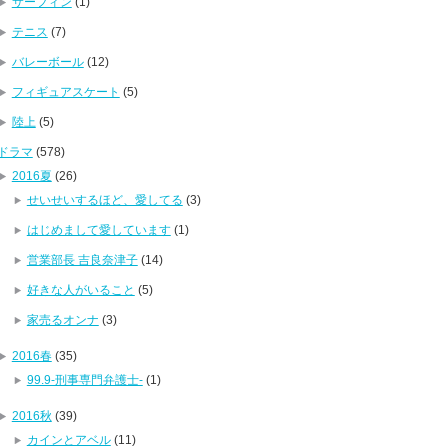
サーフィン
(1)
テニス
(7)
バレーボール
(12)
フィギュアスケート
(5)
陸上
(5)
ドラマ
(578)
2016夏
(26)
せいせいするほど、愛してる
(3)
はじめまして愛しています
(1)
営業部長 吉良奈津子
(14)
好きな人がいること
(5)
家売るオンナ
(3)
2016春
(35)
99.9-刑事専門弁護士-
(1)
2016秋
(39)
カインとアベル
(11)