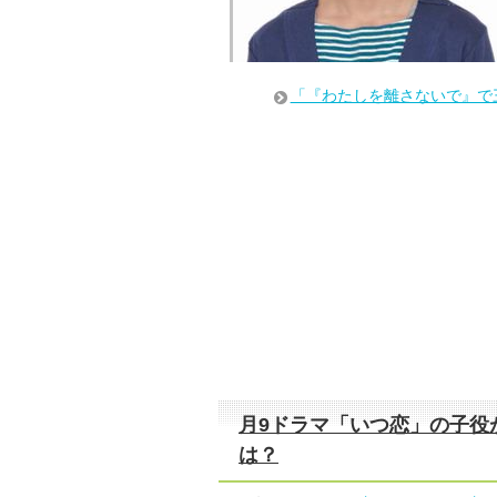
「『わたしを離さないで』で
月9ドラマ「いつ恋」の子役
は？