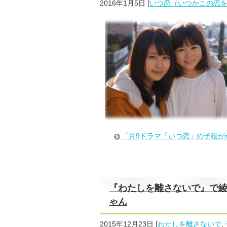
2016年1月5日
[
いつ恋（いつかこの恋
「月9ドラマ「いつ恋」の子役が
『わたしを離さないで』で
ゃん
2015年12月23日
[
わたしを離さないで
,