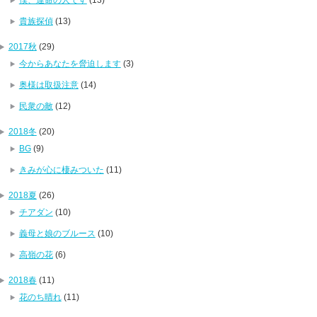
貴族探偵
(13)
2017秋
(29)
今からあなたを脅迫します
(3)
奥様は取扱注意
(14)
民衆の敵
(12)
2018冬
(20)
BG
(9)
きみが心に棲みついた
(11)
2018夏
(26)
チアダン
(10)
義母と娘のブルース
(10)
高嶺の花
(6)
2018春
(11)
花のち晴れ
(11)