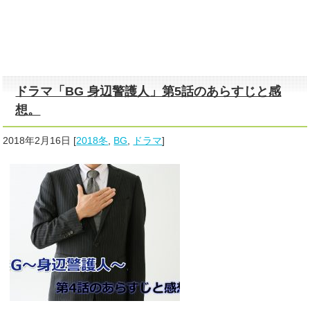
ドラマ「BG 身辺警護人」第5話のあらすじと感
想。
2018年2月16日
[
2018冬
,
BG
,
ドラマ
]