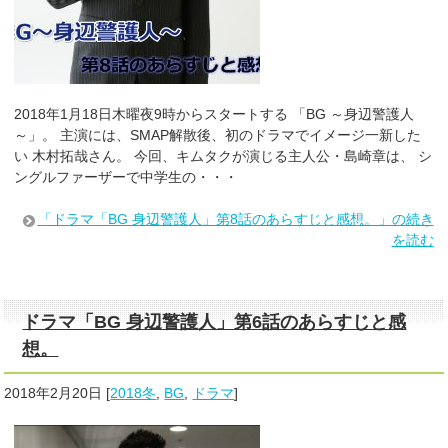
2018年1月18日木曜夜9時からスタートする 「BG ～身辺警護人
～」。 主演には、SMAP解散後、初のドラマでイメージ一新した
い 木村拓哉さん。 今回、キムタクが演じる主人公・島崎章は、 シ
ングルファーザーで中学生の・・・
「ドラマ「BG 身辺警護人」第8話のあらすじと感想。」の続き
を読む
ドラマ「BG 身辺警護人」第6話のあらすじと感
想。
2018年2月20日
[
2018冬
,
BG
,
ドラマ
]