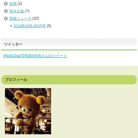
自然
(2)
花火大会
(7)
芸能ニュース
(32)
紅白歌合戦-2015年
(5)
ツイッター
@bdQ2daT0ToEgVOXさんのツイート
プロフィール