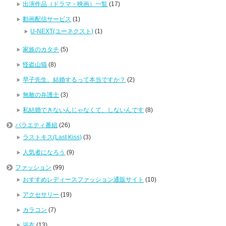
出演作品（ドラマ・映画）一覧
(17)
動画配信サービス
(1)
U-NEXT(ユーネクスト)
(1)
家族のカタチ
(5)
怪盗山猫
(8)
早子先生、結婚するって本当ですか？
(2)
無敵の弁護士
(3)
私結婚できないんじゃなくて、しないんです
(8)
バラエティ番組
(26)
ラストキス(Last Kiss)
(3)
人気者になろう
(9)
ファッション
(99)
おすすめレディースファッション通販サイト
(10)
アクセサリー
(19)
カラコン
(7)
浴衣
(13)