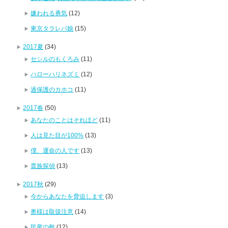
嫌われる勇気
(12)
東京タラレバ娘
(15)
2017夏
(34)
セシルのもくろみ
(11)
ハローハリネズミ
(12)
過保護のカホコ
(11)
2017春
(50)
あなたのことはそれほど
(11)
人は見た目が100%
(13)
僕、運命の人です
(13)
貴族探偵
(13)
2017秋
(29)
今からあなたを脅迫します
(3)
奥様は取扱注意
(14)
民衆の敵
(12)