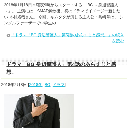
2018年1月18日木曜夜9時からスタートする 「BG ～身辺警護人
～」。 主演には、SMAP解散後、初のドラマでイメージ一新した
い 木村拓哉さん。 今回、キムタクが演じる主人公・島崎章は、 シ
ングルファーザーで中学生の・・・
「ドラマ「BG 身辺警護人」第5話のあらすじと感想。」の続き
を読む
ドラマ「BG 身辺警護人」第4話のあらすじと感
想。
2018年2月8日
[
2018冬
,
BG
,
ドラマ
]