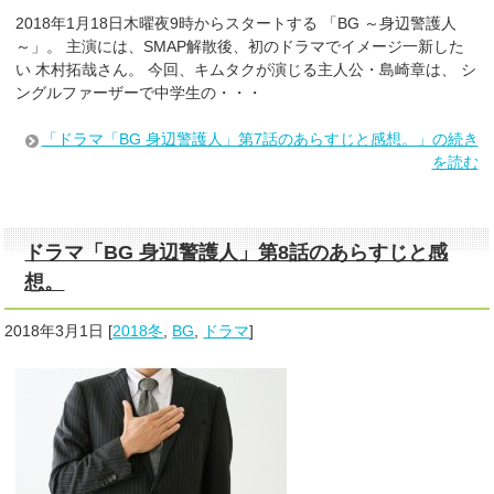
2018年1月18日木曜夜9時からスタートする 「BG ～身辺警護人
～」。 主演には、SMAP解散後、初のドラマでイメージ一新した
い 木村拓哉さん。 今回、キムタクが演じる主人公・島崎章は、 シ
ングルファーザーで中学生の・・・
「ドラマ「BG 身辺警護人」第7話のあらすじと感想。」の続き
を読む
ドラマ「BG 身辺警護人」第8話のあらすじと感
想。
2018年3月1日
[
2018冬
,
BG
,
ドラマ
]