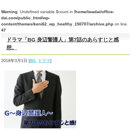
Warning
: Undefined variable $count in
/home/iwadai/office-
dai.com/public_html/wp-
content/themes/keni62_wp_healthy_150707/archive.php
on line
47
ドラマ「BG 身辺警護人」第7話のあらすじと感
想。
2018年3月1日
[
BG
,
ドラマ
]