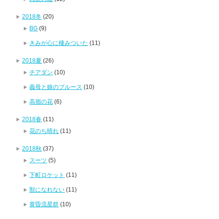
2018冬
(20)
BG
(9)
きみが心に棲みついた
(11)
2018夏
(26)
チアダン
(10)
義母と娘のブルース
(10)
高嶺の花
(6)
2018春
(11)
花のち晴れ
(11)
2018秋
(37)
スーツ
(5)
下町ロケット
(11)
獣になれない
(11)
黄昏流星群
(10)