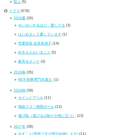
陸上
(5)
ドラマ
(578)
2016夏
(26)
せいせいするほど、愛してる
(3)
はじめまして愛しています
(1)
営業部長 吉良奈津子
(14)
好きな人がいること
(5)
家売るオンナ
(3)
2016春
(35)
99.9-刑事専門弁護士-
(1)
2016秋
(39)
カインとアベル
(11)
地味スゴ！校閲ガール
(13)
逃げ恥（逃げるは恥だが役に立つ）
(13)
2017冬
(38)
あすこん(突然ですが明日結婚します)
(11)