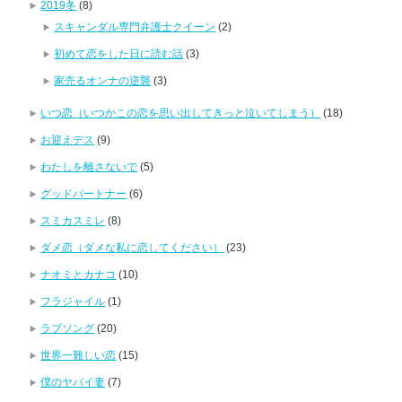
2019冬
(8)
スキャンダル専門弁護士クイーン
(2)
初めて恋をした日に読む話
(3)
家売るオンナの逆襲
(3)
いつ恋（いつかこの恋を思い出してきっと泣いてしまう）
(18)
お迎えデス
(9)
わたしを離さないで
(5)
グッドパートナー
(6)
スミカスミレ
(8)
ダメ恋（ダメな私に恋してください）
(23)
ナオミとカナコ
(10)
フラジャイル
(1)
ラブソング
(20)
世界一難しい恋
(15)
僕のヤバイ妻
(7)