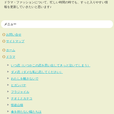
ドラマ・ファッションについて、忙しい時間の時でも、すっと入りやすい情
報を更新していきたいと思います♪
メニュー
お問い合せ
サイトマップ
ホーム
ドラマ
いつ恋（いつかこの恋を思い出してきっと泣いてしまう）
ダメ恋（ダメな私に恋してください）
わたしを離さないで
ヒガンバナ
フラジャイル
ナオミとカナコ
怪盗山猫
傘を持たない蟻たちは